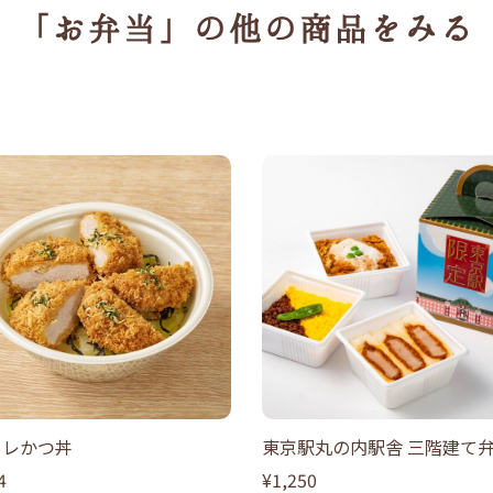
「お弁当」の
他の商品をみる
ヒレかつ丼
東京駅丸の内駅舎 三階建て
4
¥1,250