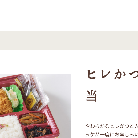
 まい泉
ヒレか
当
やわらかなヒレかつと
ッケが一度にお楽しみ