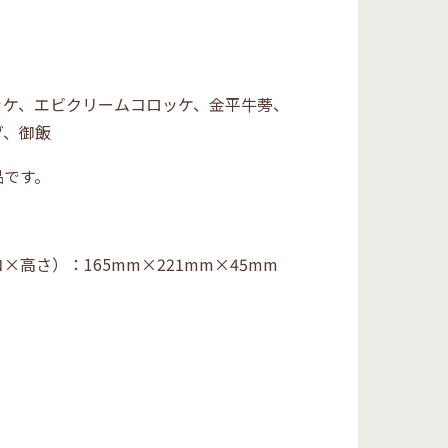
ッケ、エビクリームコロッケ、
金平牛蒡、
ダ、御飯
品です。
コ×高さ）：
165mm×221mm×45mm