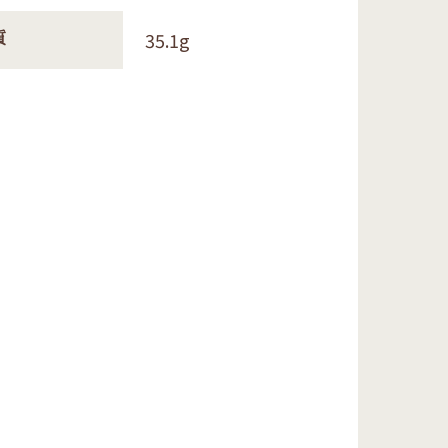
35.1g
質