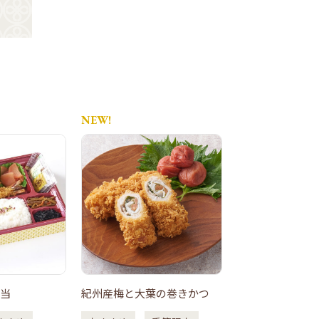
NEW!
NEW!
当
紀州産梅と大葉の巻きかつ
ミニプルドポー