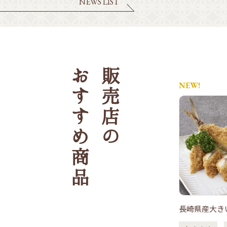
NEWS LIST
おすすめ
販売店の
NEW!
商品
ームコロッケサン
塩ヒレかつ丼
長崎県産大き