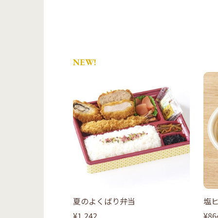
NEW!
夏のよくばり弁当
塩
¥1,242
¥86