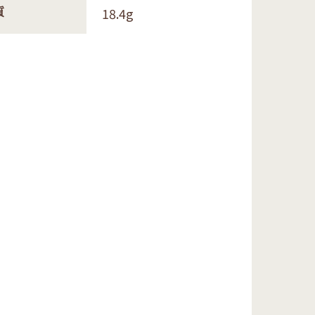
18.4g
質