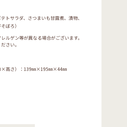
ポテトサラダ、さつまいも甘露煮、漬物、
子そぼろ）
アレルゲン等が異なる場合がございます。
ください。
コ×高さ）：
139㎜×195㎜×44㎜