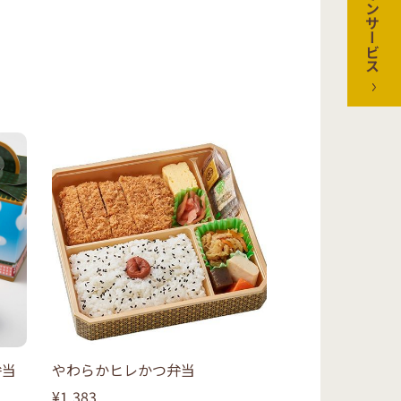
オンラインサービス
弁当
やわらかヒレかつ弁当
¥1,383