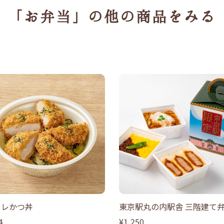
「お弁当」の
他の商品をみる
ヒレかつ丼
東京駅丸の内駅舎 三階建て
4
¥1,250