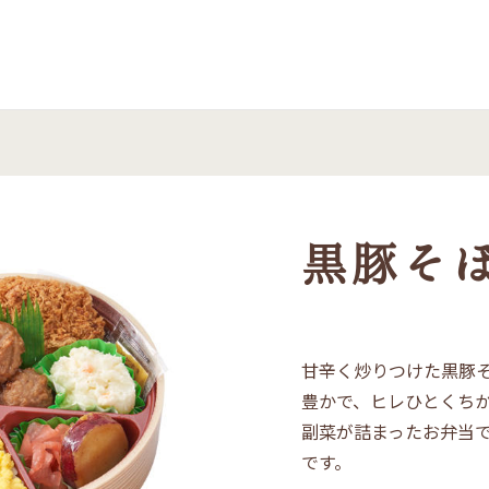
 まい泉
黒豚そ
甘辛く炒りつけた黒豚
豊かで、ヒレひとくち
副菜が詰まったお弁当
です。