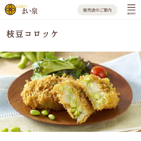
とんかつ まい泉
販売店のご案内
MENU
枝豆コロッケ