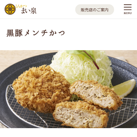
とんかつ まい泉
販売店のご案内
MENU
黒豚メンチかつ