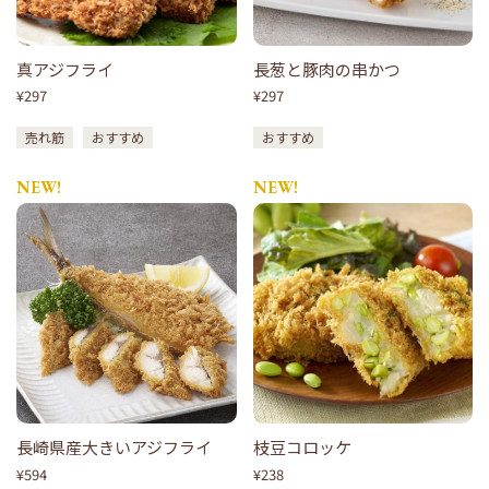
真アジフライ
長葱と豚肉の串かつ
¥297
¥297
売れ筋
おすすめ
おすすめ
NEW!
NEW!
長崎県産大きいアジフライ
枝豆コロッケ
¥594
¥238