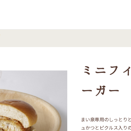
 まい泉
ー
ミニフ
ーガー
まい泉専用のしっとり
ュかつとピクルス入り