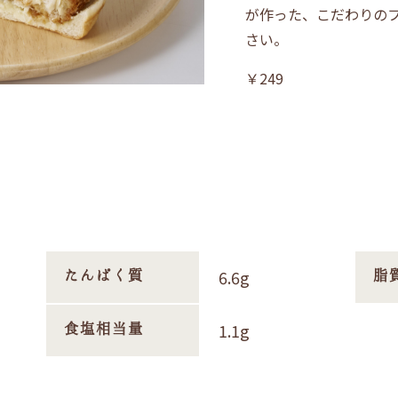
が作った、こだわりの
さい。
￥249
6.6g
たんぱく質
脂
1.1g
食塩相当量