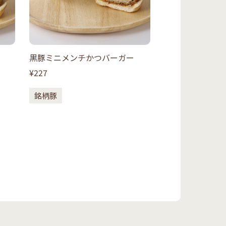
黒豚ミニメンチかつバーガー
¥227
銘柄豚