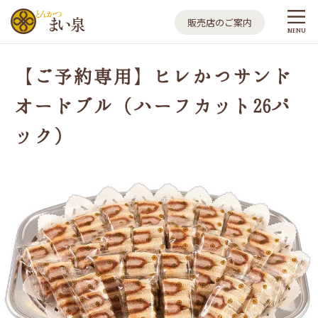
とんかつ まい泉
販売店のご案内
MENU
【ご予約専用】ヒレかつサンド
オードブル（ハーフカット26パ
ック）