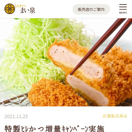
とんかつ まい泉
販売店のご案内
MENU
2021.11.25
店舗販売商品
特製ﾋﾚかつ増量ｷｬﾝﾍﾟｰﾝ実施