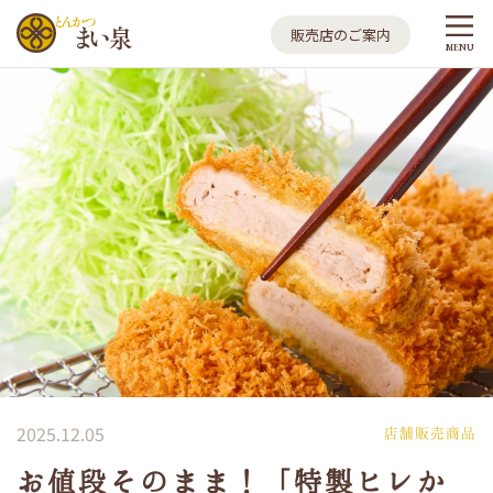
とんかつ まい泉
販売店のご案内
MENU
2025.12.05
店舗販売商品
お値段そのまま！「特製ヒレか