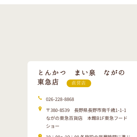
とんかつ まい泉 ながの
東急店
直営店
電
026-228-8868
話
住
〒380-8539 長野県長野市南千歳1-1-1
所
ながの東急百貨店 本館B1F東急フード
ショー
営
10：00～19：00 各施設の営業時間に準じ