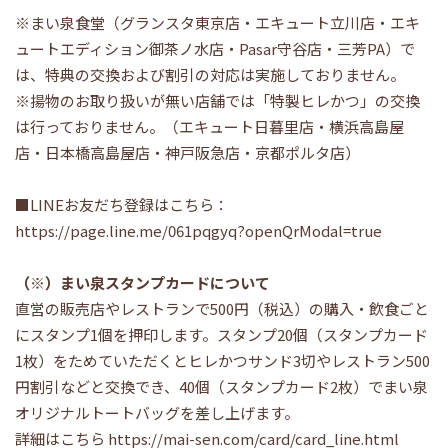
※まい泉食堂（グランスタ東京店・エキュート立川店・エキ
ュートエディション御茶ノ水店・Pasar守谷店・三芳PA）で
は、特典の交換および割引の対応は実施しておりません。
※揚物のお取り扱いが無い店舗では「特製ヒレかつ」の交換
は行っておりません。（エキュート日暮里店・横浜高島屋
店・日本橋高島屋店・神戸阪急店・京都ポルタ店）
■LINEお友だち登録はこちら：
https://page.line.me/061pqgyq?openQrModal=true
（※）まい泉スタンプカードについて
直営の販売店やレストランで500円（税込）の購入・飲食ごと
にスタンプ1個を押印します。スタンプ20個（スタンプカード
1枚）をためていただくとヒレかつサンド3切やレストラン500
円割引などと交換でき、40個（スタンプカード2枚）でまい泉
オリジナルトートバッグを差し上げます。
詳細はこちら
https://mai-sen.com/card/card_line.html