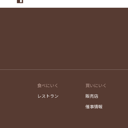
食べにいく
買いにいく
レストラン
販売店
催事情報