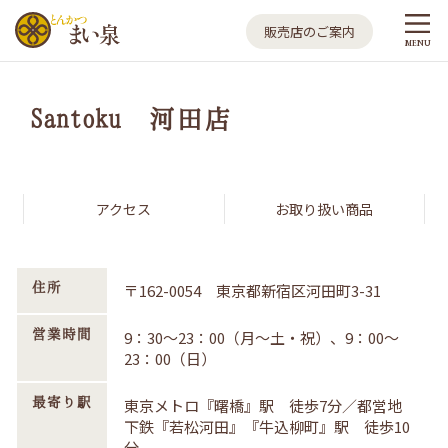
とんかつ まい泉
販売店のご案内
MENU
Santoku 河田店
アクセス
お取り扱い商品
住所
〒162-0054 東京都新宿区河田町3-31
営業時間
9：30～23：00（月～土・祝）、9：00～
23：00（日）
最寄り駅
東京メトロ『曙橋』駅 徒歩7分／都営地
下鉄『若松河田』『牛込柳町』駅 徒歩10
分