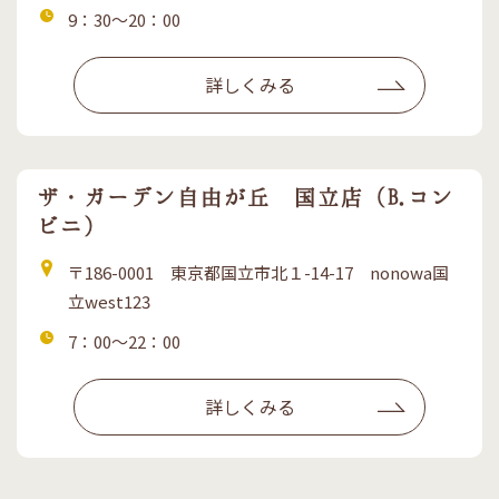
所
営
9：30～20：00
業
時
詳しくみる
間
ザ・ガーデン自由が丘 国立店（B.コン
ビニ）
住
〒186-0001 東京都国立市北１-14-17 nonowa国
所
立west123
営
7：00～22：00
業
時
詳しくみる
間