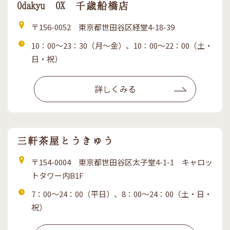
Odakyu OX 千歳船橋店
住
〒156-0052 東京都世田谷区経堂4-18-39
所
営
10：00～23：30（月～金）、10：00～22：00（土・
業
日・祝）
時
間
詳しくみる
三軒茶屋とうきゅう
住
〒154-0004 東京都世田谷区太子堂4-1-1 キャロッ
所
トタワー内B1F
営
7：00～24：00（平日）、8：00～24：00（土・日・
業
祝）
時
間