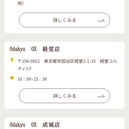
業
祝）
時
間
詳しくみる
Odakyu OX 経堂店
住
〒156-0052 東京都世田谷区経堂2-1-33 経堂コル
所
ティ1Ｆ
営
10：00~23：30
業
時
詳しくみる
間
Odakyu OX 成城店