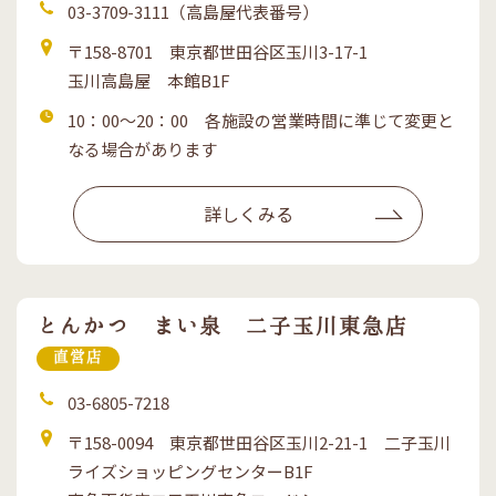
電
03-3709-3111（高島屋代表番号）
話
住
〒158-8701 東京都世田谷区玉川3-17-1
所
玉川高島屋 本館B1F
営
10：00～20：00 各施設の営業時間に準じて変更と
業
なる場合があります
時
間
詳しくみる
とんかつ まい泉 二子玉川東急店
直営店
電
03-6805-7218
話
住
〒158-0094 東京都世田谷区玉川2-21-1 二子玉川
所
ライズショッピングセンターB1F