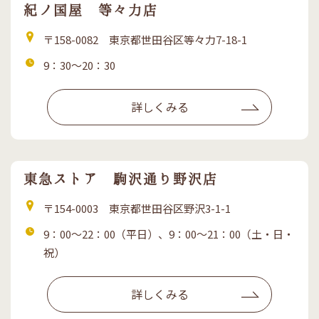
紀ノ国屋 等々力店
住
〒158-0082 東京都世田谷区等々力7-18-1
所
営
9：30～20：30
業
時
詳しくみる
間
東急ストア 駒沢通り野沢店
住
〒154-0003 東京都世田谷区野沢3-1-1
所
営
9：00～22：00（平日）、9：00～21：00（土・日・
業
祝）
時
間
詳しくみる