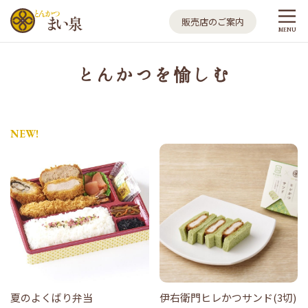
とんかつ まい泉
販売店のご案内
MENU
とんかつを愉しむ
NEW!
夏のよくばり弁当
伊右衛門ヒレかつサンド(3切)