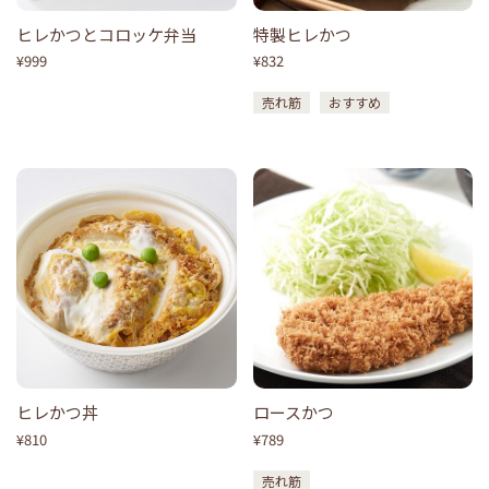
ヒレかつとコロッケ弁当
特製ヒレかつ
¥999
¥832
売れ筋
おすすめ
ヒレかつ丼
ロースかつ
¥810
¥789
売れ筋