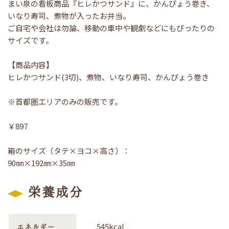
まい泉の看板商品『ヒレかつサンド』に、かんぴょう巻き、
いなり寿司、煮物が入ったお弁当。
ご自宅や会社は勿論、移動の車中や観劇などにもぴったりの
サイズです。
【商品内容】
ヒレかつサンド(3切)、煮物、いなり寿司、かんぴょう巻き
※首都圏エリアのみの販売です。
￥897
箱のサイズ（タテ×ヨコ×高さ）：
90㎜×192㎜×35㎜
栄養成分
545kcal
エネルギー